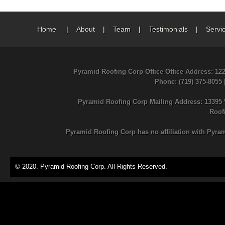
Home
|
About
|
Team
|
Testimonials
|
Servi
Pyramid Roofing Corp Office Office Address: 12
Phone
: (719) 375-8055
Pyramid Roofing Corp Mailing Address: 13395 
Roof
Pyramid Roofing Corp has no affiliation with Pyra
© 2020. Pyramid Roofing Corp. All Rights Reserved.