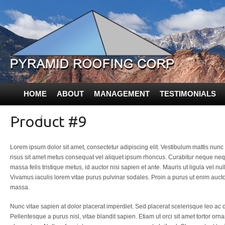
HOME
ABOUT
MANAGEMENT
TESTIMONIALS
CONTACT US
Product #9
Lorem ipsum dolor sit amet, consectetur adipiscing elit. Vestibulum mattis nun
risus sit amet metus consequat vel aliquet ipsum rhoncus. Curabitur neque nequ
massa felis tristique metus, id auctor nisi sapien et ante. Mauris ut ligula vel nu
Vivamus iaculis lorem vitae purus pulvinar sodales. Proin a purus ut enim auctor
massa.
Nunc vitae sapien at dolor placerat imperdiet. Sed placerat scelerisque leo ac
Pellentesque a purus nisl, vitae blandit sapien. Etiam ut orci sit amet tortor orna