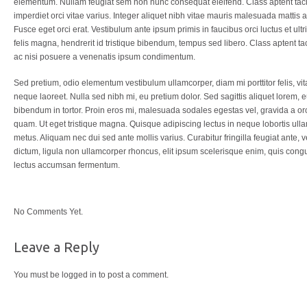
elementum. Nullam feugiat sem non nunc consequat eleifend. Class aptent tacit
imperdiet orci vitae varius. Integer aliquet nibh vitae mauris malesuada matti
Fusce eget orci erat. Vestibulum ante ipsum primis in faucibus orci luctus et u
felis magna, hendrerit id tristique bibendum, tempus sed libero. Class aptent ta
ac nisi posuere a venenatis ipsum condimentum.
Sed pretium, odio elementum vestibulum ullamcorper, diam mi porttitor felis, vitae 
neque laoreet. Nulla sed nibh mi, eu pretium dolor. Sed sagittis aliquet lorem,
bibendum in tortor. Proin eros mi, malesuada sodales egestas vel, gravida a orci
quam. Ut eget tristique magna. Quisque adipiscing lectus in neque lobortis ullamco
metus. Aliquam nec dui sed ante mollis varius. Curabitur fringilla feugiat ante, 
dictum, ligula non ullamcorper rhoncus, elit ipsum scelerisque enim, quis congue
lectus accumsan fermentum.
No Comments Yet.
Leave a Reply
You must be
logged in
to post a comment.