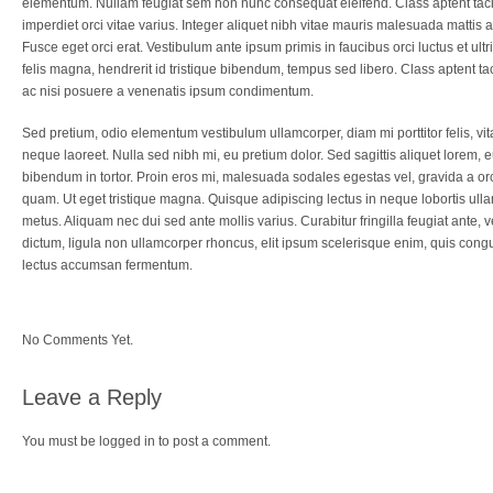
elementum. Nullam feugiat sem non nunc consequat eleifend. Class aptent tacit
imperdiet orci vitae varius. Integer aliquet nibh vitae mauris malesuada matti
Fusce eget orci erat. Vestibulum ante ipsum primis in faucibus orci luctus et u
felis magna, hendrerit id tristique bibendum, tempus sed libero. Class aptent ta
ac nisi posuere a venenatis ipsum condimentum.
Sed pretium, odio elementum vestibulum ullamcorper, diam mi porttitor felis, vitae 
neque laoreet. Nulla sed nibh mi, eu pretium dolor. Sed sagittis aliquet lorem,
bibendum in tortor. Proin eros mi, malesuada sodales egestas vel, gravida a orci
quam. Ut eget tristique magna. Quisque adipiscing lectus in neque lobortis ullamco
metus. Aliquam nec dui sed ante mollis varius. Curabitur fringilla feugiat ante, 
dictum, ligula non ullamcorper rhoncus, elit ipsum scelerisque enim, quis congue
lectus accumsan fermentum.
No Comments Yet.
Leave a Reply
You must be
logged in
to post a comment.