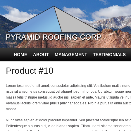
HOME
ABOUT
MANAGEMENT
TESTIMONIALS
CONTACT US
Product #10
Lorem ipsum dolor sit amet, consectetur adipiscing elit. Vestibulum mattis nun
risus sit amet metus consequat vel aliquet ipsum rhoncus. Curabitur neque nequ
massa felis tristique metus, id auctor nisi sapien et ante. Mauris ut ligula vel nu
Vivamus iaculis lorem vitae purus pulvinar sodales. Proin a purus ut enim auctor
massa.
Nunc vitae sapien at dolor placerat imperdiet. Sed placerat scelerisque leo ac
Pellentesque a purus nisl, vitae blandit sapien. Etiam ut orci sit amet tortor orna