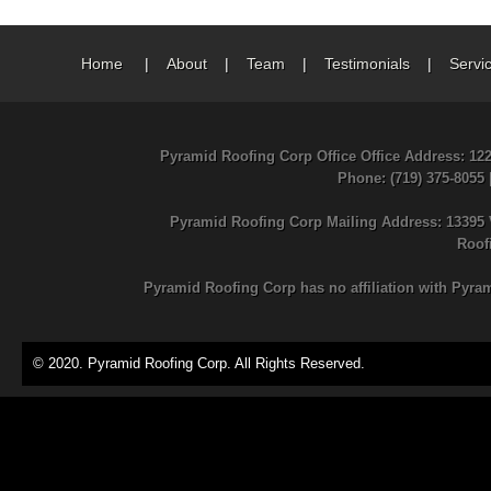
Home
|
About
|
Team
|
Testimonials
|
Servi
Pyramid Roofing Corp Office Office Address: 12
Phone
: (719) 375-8055
Pyramid Roofing Corp Mailing Address: 13395 
Roof
Pyramid Roofing Corp has no affiliation with Pyra
© 2020. Pyramid Roofing Corp. All Rights Reserved.