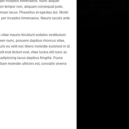
, per inceptos himenaeos. Nunc aliquet
 non tempor non, aliquam consequat justo.
cumsan lacus. Phasellus et egestas dui. Morbi
a, per inceptos himenaeos. Mauris iaculis ante
lis vitae mauris tincidunt sodales vestibulum
apien nunc, posuere dapibus rhoncus vitae,
ris eu velit nec libero molestie euismod in id
t erat dictum erat, vitae luctus elit nunc ac
 adipiscing lacus dapibus fringilla. Fusce
am molestie ultricies est, convallis viverra