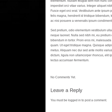
elementum. Nullam feugiat sem non nunc conse
imperdiet orci vitae varius. Integer aliquet 
Fusce eget orci erat. Vestibulum ante ipsum p
felis magna, hendrerit id tristique bibendum, 
ac nisi posuere a venenatis ipsum condimen
Sed pretium, odio elementum vestibulum ullamcor
neque laoreet. Nulla sed nibh mi, eu pretium 
bibendum in tortor. Proin eros mi, malesuada 
quam. Ut eget tristique magna. Quisque adipisci
metus. Aliquam nec dui sed ante mollis varius.
dictum, ligula non ullamcorper rhoncus, elit i
lectus accumsan fermentum.
No Comments Yet.
Leave a Reply
You must be
logged in
to post a comment.