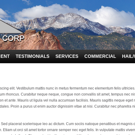
ENT
TESTIMONIALS
SERVICES
COMMERCIAL
HAIL
scing elit. Vestibulum mattis nunc in metus fermentum nec elementum felis ultricie
sum rhoncus. Curabitur neque neque, congue non convallis sit amet, tempus nec nisl.
ien et ante. Mauris ut ligula vel nulla accumsan facilisis. Mauris sagittis neque eget 
ales. Proin a purus ut enim auctor dignissim vitae at nisi. Curabitur nec pharetra n
. Sed placerat scelerisque leo ac dictum. Cum sociis natoque penatibus et magnis d
. Etiam ut orci sit amet tortor ornare semper nec eget felis. In vulputate mattis viver