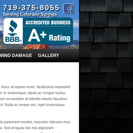
719-375-8055
Serving Colorado Springs
/WIND DAMAGE
GALLERY
s. Nunc at sapien enim. Vestibulum imperdiet
 In scelerisque, ligula ac congue luctus,
nisi consectetur at lobortis mauris faucibus.
isl. Nulla ac neque orci, eget scelerisque
is parturient montes, nascetur ridiculus mus.
ra. Sed et ligula nec nisi dignissim