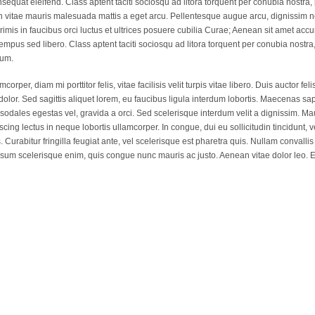
quat eleifend. Class aptent taciti sociosqu ad litora torquent per conubia nostra
nibh vitae mauris malesuada mattis a eget arcu. Pellentesque augue arcu, dignissim
rimis in faucibus orci luctus et ultrices posuere cubilia Curae; Aenean sit amet ac
tempus sed libero. Class aptent taciti sociosqu ad litora torquent per conubia nostr
tum.
per, diam mi porttitor felis, vitae facilisis velit turpis vitae libero. Duis auctor fe
dolor. Sed sagittis aliquet lorem, eu faucibus ligula interdum lobortis. Maecenas s
sodales egestas vel, gravida a orci. Sed scelerisque interdum velit a dignissim. Mau
ng lectus in neque lobortis ullamcorper. In congue, dui eu sollicitudin tincidunt, veli
 Curabitur fringilla feugiat ante, vel scelerisque est pharetra quis. Nullam convallis
psum scelerisque enim, quis congue nunc mauris ac justo. Aenean vitae dolor leo. Eti